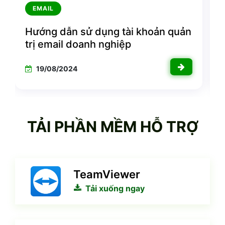
EMAIL
Hướng dẫn thêm email doanh
E
nghiệp vào ứng dụng Gmail trên
h
điện thoại
14/08/2024
TẢI PHẦN MỀM HỖ TRỢ
TeamViewer
Tải xuống ngay