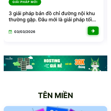
WEBSITE
chỉ đường nội khu
IMAP là gì? Sự khác n
 là giải pháp tối
và POP3
09/12/2025
TÊN MIỀN