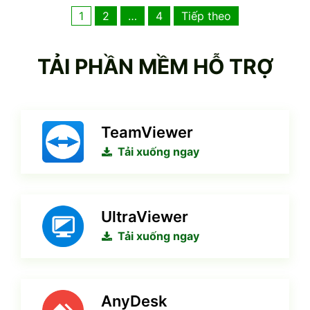
Phân
1
2
…
4
Tiếp theo
trang
TẢI PHẦN MỀM HỖ TRỢ
bài
viết
TeamViewer
Tải xuống ngay
UltraViewer
Tải xuống ngay
AnyDesk