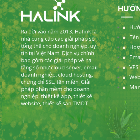
HƯỚN
Hướ
Ra đời vào năm 2013, Halink là
Tên
nhà cung cấp các giải pháp số
tổng thể cho doanh nghiệp, uy
Hos
tín tại Việt Nam. Dịch vụ chính
Ema
bao gồm các giải pháp về hạ
VPS 
tầng số như cloud server, email
doanh nghiệp, cloud hosting,
Web
chứng chỉ SSL, tên miền. Giải
Mar
pháp phần mềm cho doanh
nghiệp, thiết kế app, thiết kế
website, thiết kế sàn TMDT…