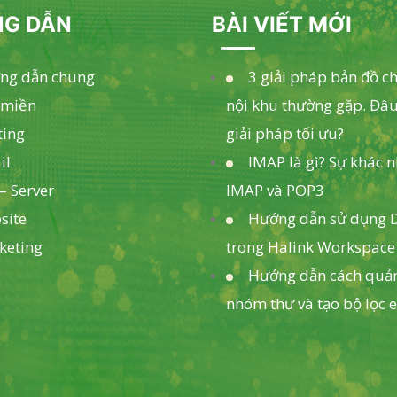
G DẪN
BÀI VIẾT MỚI
ng dẫn chung
3 giải pháp bản đồ c
 miền
nội khu thường gặp. Đâu
ting
giải pháp tối ưu?
il
IMAP là gì? Sự khác 
– Server
IMAP và POP3
site
Hướng dẫn sử dụng D
keting
trong Halink Workspace
Hướng dẫn cách quản
nhóm thư và tạo bộ lọc 