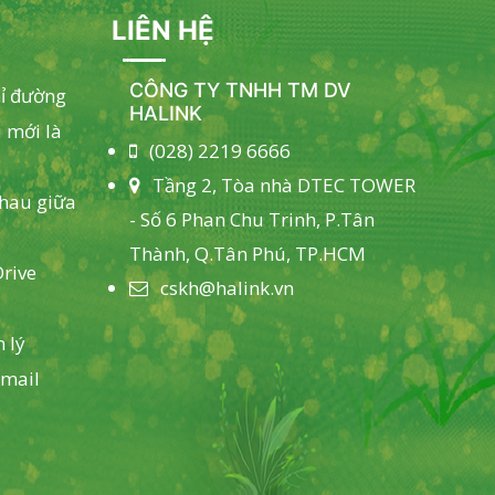
LIÊN HỆ
CÔNG TY TNHH TM DV
hỉ đường
HALINK
 mới là
(028) 2219 6666
Tầng 2, Tòa nhà DTEC TOWER
nhau giữa
- Số 6 Phan Chu Trinh, P.Tân
Thành, Q.Tân Phú, TP.HCM
rive
cskh@halink.vn
 lý
email