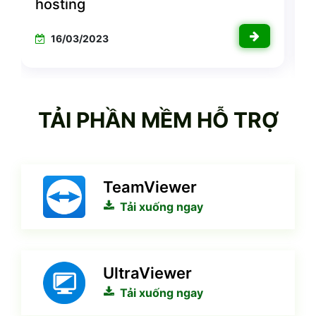
hosting
h
16/03/2023
TẢI PHẦN MỀM HỖ TRỢ
TeamViewer
Tải xuống ngay
UltraViewer
Tải xuống ngay