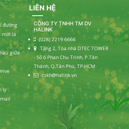
LIÊN HỆ
CÔNG TY TNHH TM DV
hỉ đường
HALINK
 mới là
(028) 2219 6666
Tầng 2, Tòa nhà DTEC TOWER
nhau giữa
- Số 6 Phan Chu Trinh, P.Tân
Thành, Q.Tân Phú, TP.HCM
rive
cskh@halink.vn
 lý
email