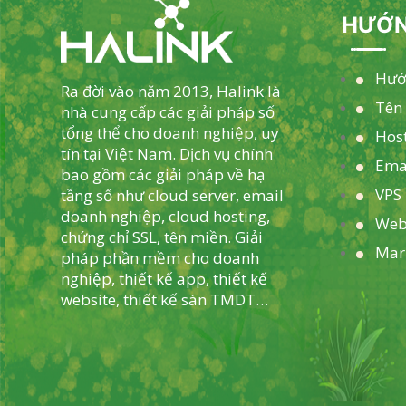
HƯỚN
Hướ
Ra đời vào năm 2013, Halink là
Tên
nhà cung cấp các giải pháp số
tổng thể cho doanh nghiệp, uy
Hos
tín tại Việt Nam. Dịch vụ chính
Ema
bao gồm các giải pháp về hạ
VPS 
tầng số như cloud server, email
doanh nghiệp, cloud hosting,
Web
chứng chỉ SSL, tên miền. Giải
Mar
pháp phần mềm cho doanh
nghiệp, thiết kế app, thiết kế
website, thiết kế sàn TMDT…