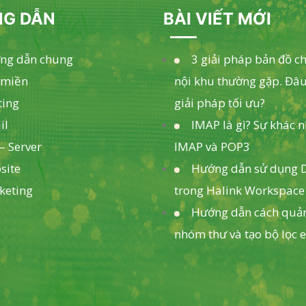
G DẪN
BÀI VIẾT MỚI
ng dẫn chung
3 giải pháp bản đồ c
 miền
nội khu thường gặp. Đâu
ting
giải pháp tối ưu?
il
IMAP là gì? Sự khác 
– Server
IMAP và POP3
site
Hướng dẫn sử dụng D
keting
trong Halink Workspace
Hướng dẫn cách quản
nhóm thư và tạo bộ lọc 