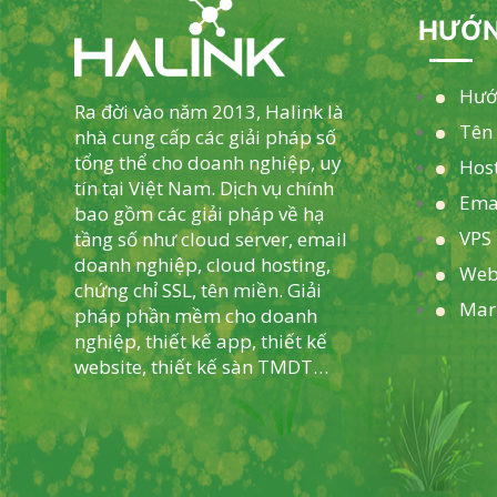
HƯỚN
Hướ
Ra đời vào năm 2013, Halink là
Tên
nhà cung cấp các giải pháp số
tổng thể cho doanh nghiệp, uy
Hos
tín tại Việt Nam. Dịch vụ chính
Ema
bao gồm các giải pháp về hạ
VPS 
tầng số như cloud server, email
doanh nghiệp, cloud hosting,
Web
chứng chỉ SSL, tên miền. Giải
Mar
pháp phần mềm cho doanh
nghiệp, thiết kế app, thiết kế
website, thiết kế sàn TMDT…