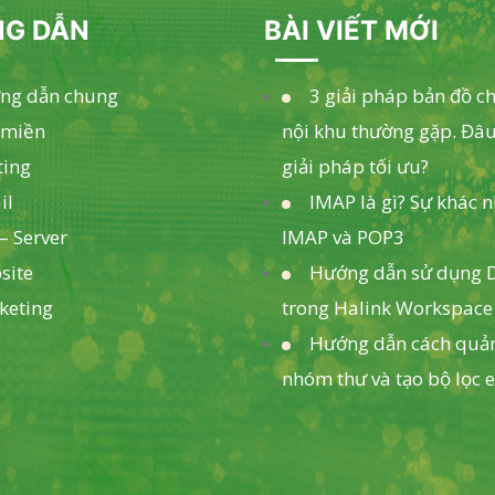
G DẪN
BÀI VIẾT MỚI
ng dẫn chung
3 giải pháp bản đồ c
 miền
nội khu thường gặp. Đâu
ting
giải pháp tối ưu?
il
IMAP là gì? Sự khác 
– Server
IMAP và POP3
site
Hướng dẫn sử dụng D
keting
trong Halink Workspace
Hướng dẫn cách quản
nhóm thư và tạo bộ lọc 