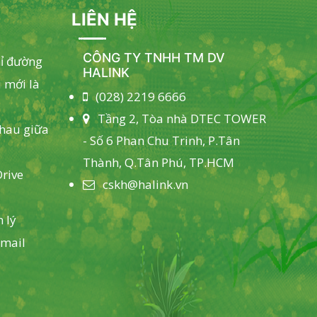
LIÊN HỆ
CÔNG TY TNHH TM DV
hỉ đường
HALINK
 mới là
(028) 2219 6666
Tầng 2, Tòa nhà DTEC TOWER
nhau giữa
- Số 6 Phan Chu Trinh, P.Tân
Thành, Q.Tân Phú, TP.HCM
rive
cskh@halink.vn
 lý
email