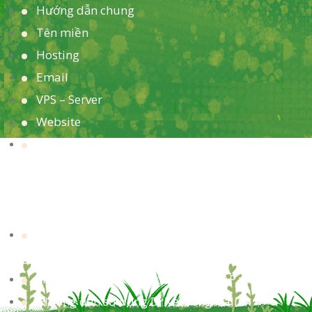
Hướng dẫn chung
Tên miền
Hosting
Email
VPS – Server
Website
Marketing
BÀI VIẾT MỚI
3 giải pháp bản đồ chỉ đường nội khu thường
gặp. Đâu mới là giải pháp tối ưu?
IMAP là gì? Sự khác nhau giữa IMAP và POP3
Hướng dẫn sử dụng Drive trong Halink