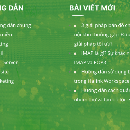
G DẪN
BÀI VIẾT MỚI
ng dẫn chung
3 giải pháp bản đồ c
 miền
nội khu thường gặp. Đâu
ting
giải pháp tối ưu?
il
IMAP là gì? Sự khác 
– Server
IMAP và POP3
site
Hướng dẫn sử dụng D
keting
trong Halink Workspace
Hướng dẫn cách quản
nhóm thư và tạo bộ lọc 