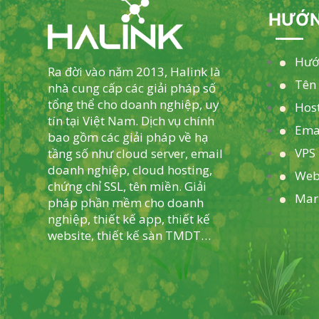
HƯỚN
Hướ
Ra đời vào năm 2013, Halink là
Tên
nhà cung cấp các giải pháp số
tổng thể cho doanh nghiệp, uy
Hos
tín tại Việt Nam. Dịch vụ chính
Ema
bao gồm các giải pháp về hạ
VPS 
tầng số như cloud server, email
doanh nghiệp, cloud hosting,
Web
chứng chỉ SSL, tên miền. Giải
Mar
pháp phần mềm cho doanh
nghiệp, thiết kế app, thiết kế
website, thiết kế sàn TMDT…