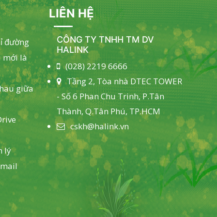
LIÊN HỆ
CÔNG TY TNHH TM DV
hỉ đường
HALINK
 mới là
(028) 2219 6666
Tầng 2, Tòa nhà DTEC TOWER
nhau giữa
- Số 6 Phan Chu Trinh, P.Tân
Thành, Q.Tân Phú, TP.HCM
rive
cskh@halink.vn
 lý
email