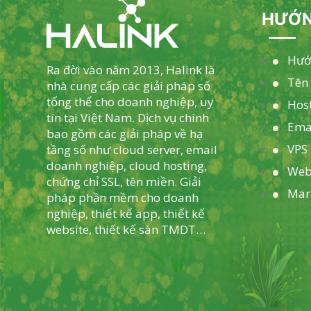
HƯỚN
Hướ
Ra đời vào năm 2013, Halink là
Tên
nhà cung cấp các giải pháp số
tổng thể cho doanh nghiệp, uy
Hos
tín tại Việt Nam. Dịch vụ chính
Ema
bao gồm các giải pháp về hạ
VPS 
tầng số như cloud server, email
doanh nghiệp, cloud hosting,
Web
chứng chỉ SSL, tên miền. Giải
Mar
pháp phần mềm cho doanh
nghiệp, thiết kế app, thiết kế
website, thiết kế sàn TMDT…