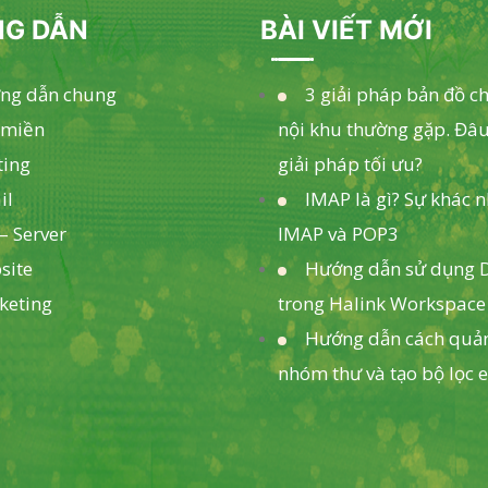
G DẪN
BÀI VIẾT MỚI
ng dẫn chung
3 giải pháp bản đồ c
 miền
nội khu thường gặp. Đâu
ting
giải pháp tối ưu?
il
IMAP là gì? Sự khác 
– Server
IMAP và POP3
site
Hướng dẫn sử dụng D
keting
trong Halink Workspace
Hướng dẫn cách quản
nhóm thư và tạo bộ lọc 