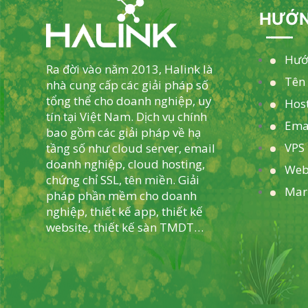
HƯỚN
Hướ
Ra đời vào năm 2013, Halink là
Tên
nhà cung cấp các giải pháp số
tổng thể cho doanh nghiệp, uy
Hos
tín tại Việt Nam. Dịch vụ chính
Ema
bao gồm các giải pháp về hạ
VPS 
tầng số như cloud server, email
doanh nghiệp, cloud hosting,
Web
chứng chỉ SSL, tên miền. Giải
Mar
pháp phần mềm cho doanh
nghiệp, thiết kế app, thiết kế
website, thiết kế sàn TMDT…