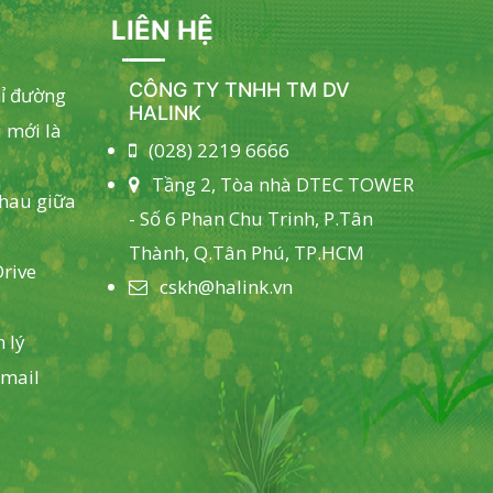
LIÊN HỆ
CÔNG TY TNHH TM DV
hỉ đường
HALINK
 mới là
(028) 2219 6666
Tầng 2, Tòa nhà DTEC TOWER
nhau giữa
- Số 6 Phan Chu Trinh, P.Tân
Thành, Q.Tân Phú, TP.HCM
rive
cskh@halink.vn
 lý
email