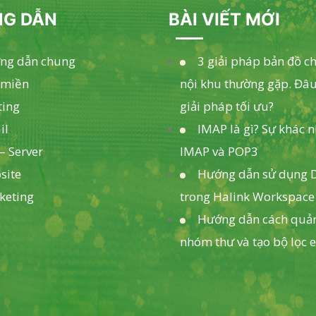
G DẪN
BÀI VIẾT MỚI
ng dẫn chung
3 giải pháp bản đồ c
 miền
nội khu thường gặp. Đâu
ting
giải pháp tối ưu?
il
IMAP là gì? Sự khác 
– Server
IMAP và POP3
site
Hướng dẫn sử dụng D
keting
trong Halink Workspace
Hướng dẫn cách quản
nhóm thư và tạo bộ lọc 