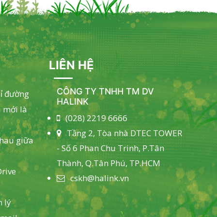
LIÊN HỆ
CÔNG TY TNHH TM DV
hỉ đường
HALINK
 mới là
(028) 2219 6666
Tầng 2, Tòa nhà DTEC TOWER
nhau giữa
- Số 6 Phan Chu Trinh, P.Tân
Thành, Q.Tân Phú, TP.HCM
rive
cskh@halink.vn
 lý