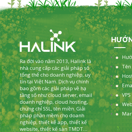
HƯỚN
Hướ
Ra đời vào năm 2013, Halink là
Tên
nhà cung cấp các giải pháp số
tổng thể cho doanh nghiệp, uy
Hos
tín tại Việt Nam. Dịch vụ chính
Ema
bao gồm các giải pháp về hạ
VPS 
tầng số như cloud server, email
doanh nghiệp, cloud hosting,
Web
chứng chỉ SSL, tên miền. Giải
Mar
pháp phần mềm cho doanh
nghiệp, thiết kế app, thiết kế
website, thiết kế sàn TMDT…