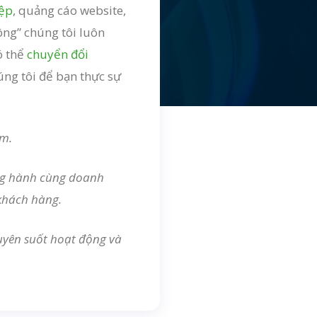
iệp
, quảng cáo website,
ông” chúng tôi luôn
ó thể
chuyển đổi
ng tôi để bạn thực sự
am.
ồng hành cùng doanh
 khách hàng.
xuyên suốt hoạt động và