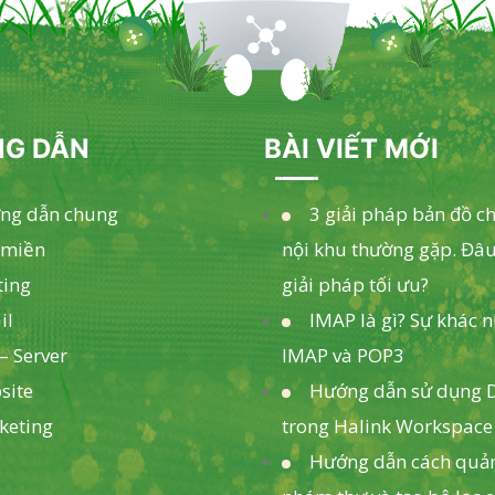
G DẪN
BÀI VIẾT MỚI
ng dẫn chung
3 giải pháp bản đồ c
 miền
nội khu thường gặp. Đâu
ting
giải pháp tối ưu?
il
IMAP là gì? Sự khác 
– Server
IMAP và POP3
site
Hướng dẫn sử dụng D
keting
trong Halink Workspace
Hướng dẫn cách quản